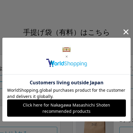
手提げ袋（有料）はこちら
S・M・Lの3つサイズをご用意しております。
ズより当店にお任せ
Sサイ
ートに入れる
Lサイ