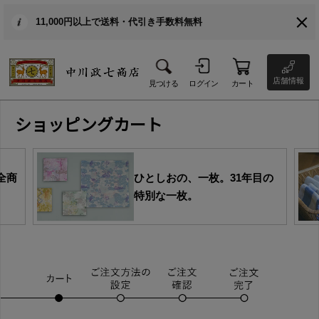
11,000円以上で送料・代引き手数料無料
店舗情報
見つける
ログイン
カート
ショッピングカート
全商
ひとしおの、一枚。31年目の
特別な一枚。