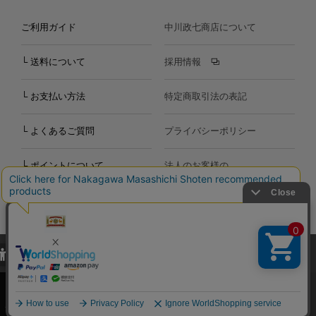
ご利用ガイド
中川政七商店について
└ 送料について
採用情報
└ お支払い方法
特定商取引法の表記
└ よくあるご質問
プライバシーポリシー
└ ポイントについて
法人のお客様の
お問い合わせ
個人のお客様の
お問い合わせ
当サイトでは、当サイト内における閲覧履歴・属性情報などの取得およ
Copyright©2000
-2026
び利便性向上のためにクッキー（Cookie）を使用いたします。詳細に
Nakagawa Masashichi Shoten All Rights Reserved.
関しては「
プライバシーポリシー
」をお読みください。
承諾する