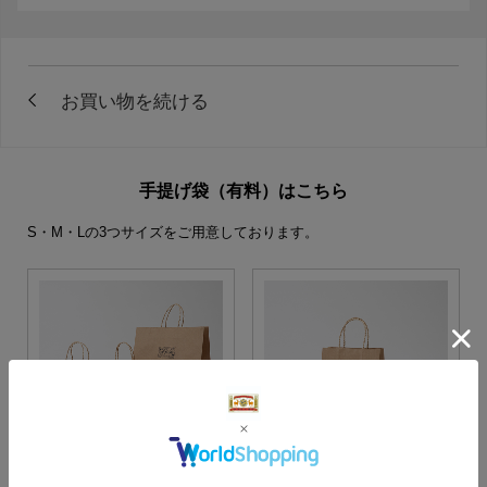
手提げ袋（有料）はこちら
S・M・Lの3つサイズをご用意しております。
S・M・Lサイズより当店に
Sサイズ