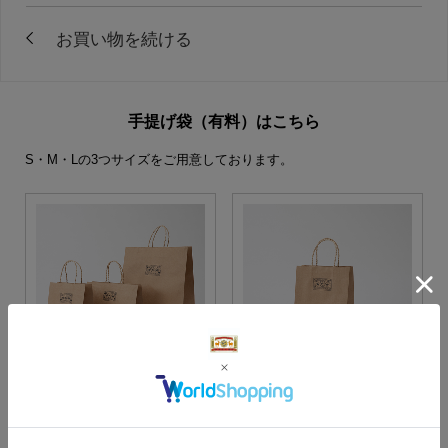
手提げ袋（有料）はこちら
S・M・Lの3つサイズをご用意しております。
S・M・Lサイズより当店に
Sサイズ
お任せ