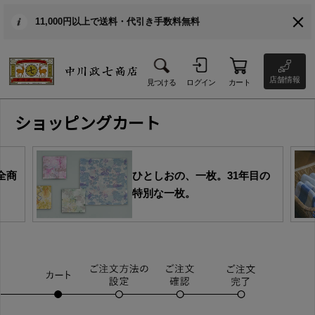
11,000円以上で送料・代引き手数料無料
店舗情報
見つける
ログイン
カート
ショッピングカート
全商
ひとしおの、一枚。31年目の
特別な一枚。