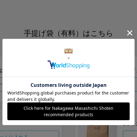
手提げ袋（有料）はこちら
S・M・Lの3つサイズをご用意しております。
ズより当店にお任せ
Sサイ
ートに入れる
Lサイ