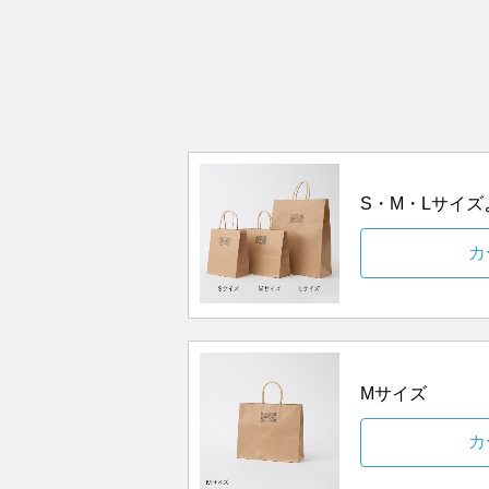
S・M・Lサイ
カ
Mサイズ
カ