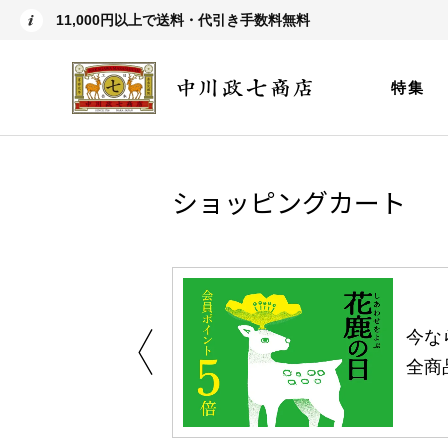
11,000円以上で送料・代引き手数料無料
特集
ショッピングカート
しい、植物由来
今な
。
全商