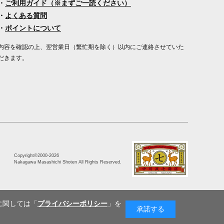
・
ご利用ガイド（※まずご一読ください）
・
よくある質問
・
ポイントについて
内容を確認の上、翌営業日（繁忙期を除く）以内にご連絡させていた
だきます。
Copyright©2000
-2026
Nakagawa Masashichi Shoten All Rights Reserved.
に関しては「
プライバシーポリシー
」を
承諾する