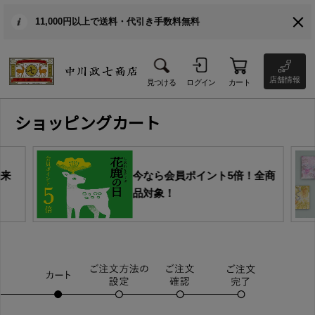
11,000円以上で送料・代引き手数料無料
店舗情報
見つける
ログイン
カート
ショッピングカート
由来
今なら会員ポイント5倍！全商
品対象！