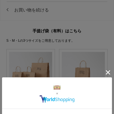
手提げ袋（有料）はこちら
S・M・Lの3つサイズをご用意しております。
S・M・Lサイズより当店に
Sサイズ
お任せ