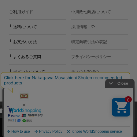
ご利用ガイド
中川政七商店について
└ 送料について
採用情報
└ お支払い方法
特定商取引法の表記
└ よくあるご質問
プライバシーポリシー
└ ポイントについて
法人のお客様の
お問い合わせ
個人のお客様の
お問い合わせ
当サイトでは、当サイト内における閲覧履歴・属性情報などの取得およ
Copyright©2000
-2026
び利便性向上のためにクッキー（Cookie）を使用いたします。詳細に
Nakagawa Masashichi Shoten All Rights Reserved.
関しては「
プライバシーポリシー
」をお読みください。
承諾する