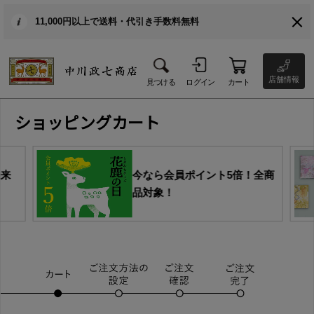
11,000円以上で送料・代引き手数料無料
店舗情報
見つける
ログイン
カート
ショッピングカート
由来
今なら会員ポイント5倍！全商
品対象！