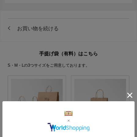
手提げ袋（有料）はこちら
S・M・Lの3つサイズをご用意しております。
S・M・Lサイズより当店に
Sサイズ