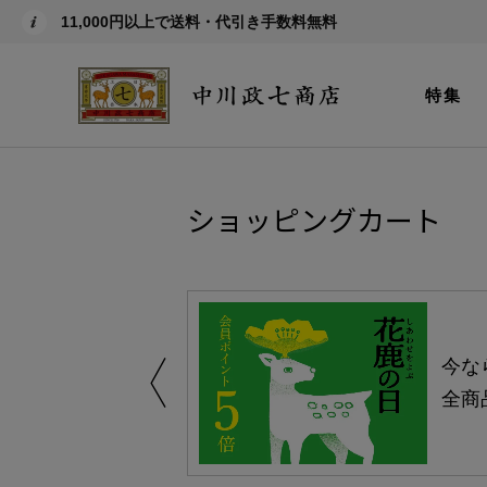
11,000円以上で送料・代引き手数料無料
特集
ショッピングカート
しい、植物由来
今な
。
全商