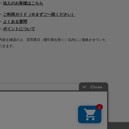
・
法人のお客様はこちら
・
ご利用ガイド（※まずご一読ください）
・
よくある質問
・
ポイントについて
内容を確認の上、翌営業日（繁忙期を除く）以内にご連絡させていた
だきます。
Copyright©2000
-2026
Nakagawa Masashichi Shoten All Rights Reserved.