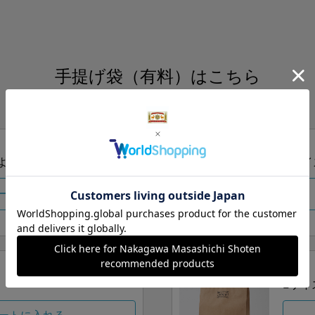
手提げ袋（有料）はこちら
S・M・Lの3つサイズをご用意しております。
ズより当店にお任せ
Sサイ
ートに入れる
Lサイ