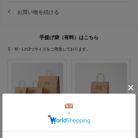
手提げ袋（有料）はこちら
S・M・Lの3つサイズをご用意しております。
S・M・Lサイズより当店に
Sサイズ
お任せ