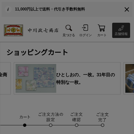
11,000円以上で送料・代引き手数料無料
店舗情報
見つける
ログイン
カート
ショッピングカート
全商
ひとしおの、一枚。31年目の
特別な一枚。