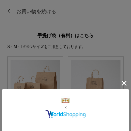
手提げ袋（有料）はこちら
S・M・Lの3つサイズをご用意しております。
S・M・Lサイズより当店に
Sサイズ
お任せ