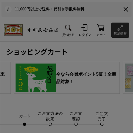
11,000円以上で送料・代引き手数料無料
店舗情報
見つける
ログイン
カート
ショッピングカート
由来
今なら会員ポイント5倍！全商
品対象！