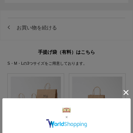
手提げ袋（有料）はこちら
S・M・Lの3つサイズをご用意しております。
S・M・Lサイズより当店に
Sサイズ