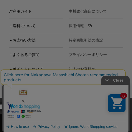
ご利用ガイド
中川政七商店について
└ 送料について
採用情報
└ お支払い方法
特定商取引法の表記
└ よくあるご質問
プライバシーポリシー
└ ポイントについて
法人のお客様の
お問い合わせ
個人のお客様の
お問い合わせ
当サイトでは、当サイト内における閲覧履歴・属性情報などの取得およ
Copyright©2000
-2026
び利便性向上のためにクッキー（Cookie）を使用いたします。詳細に
Nakagawa Masashichi Shoten All Rights Reserved.
関しては「
プライバシーポリシー
」をお読みください。
承諾する