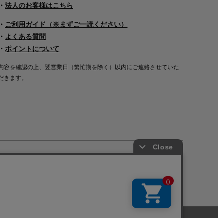
・
法人のお客様はこちら
・
ご利用ガイド（※まずご一読ください）
・
よくある質問
・
ポイントについて
内容を確認の上、翌営業日（繁忙期を除く）以内にご連絡させていた
だきます。
Copyright©2000
-2026
Nakagawa Masashichi Shoten All Rights Reserved.