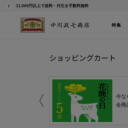
11,000円以上で送料・代引き手数料無料
特集
ショッピングカート
しい、植物由来
今な
。
全商