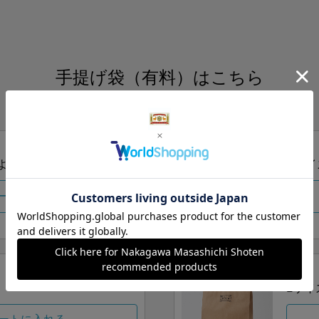
手提げ袋（有料）はこちら
S・M・Lの3つサイズをご用意しております。
ズより当店にお任せ
Sサイ
ートに入れる
Lサイ