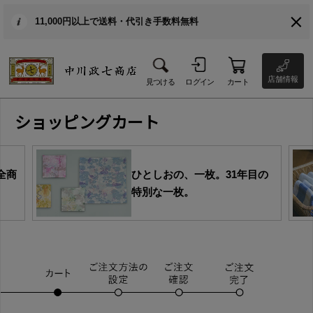
11,000円以上で送料・代引き手数料無料
店舗情報
見つける
ログイン
カート
ショッピングカート
全商
ひとしおの、一枚。31年目の
特別な一枚。