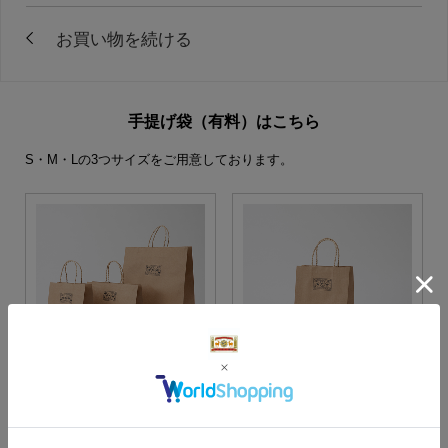
手提げ袋（有料）はこちら
S・M・Lの3つサイズをご用意しております。
S・M・Lサイズより当店に
Sサイズ
お任せ