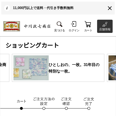
11,000円以上で送料・代引き手数料無料
店舗情報
見つける
ログイン
カート
ショッピングカート
全商
ひとしおの、一枚。31年目の
特別な一枚。