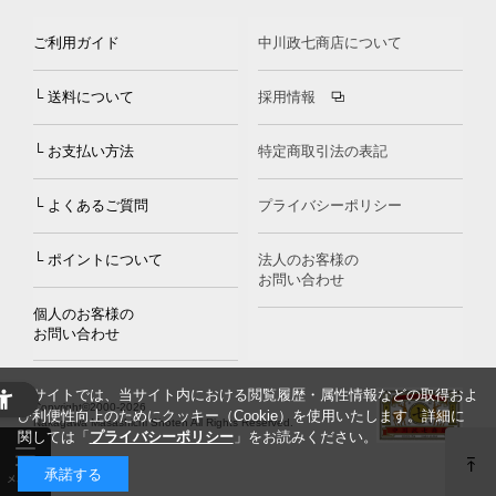
ご利用ガイド
中川政七商店について
└ 送料について
採用情報
└ お支払い方法
特定商取引法の表記
└ よくあるご質問
プライバシーポリシー
└ ポイントについて
法人のお客様の
お問い合わせ
個人のお客様の
お問い合わせ
当サイトでは、当サイト内における閲覧履歴・属性情報などの取得およ
Copyright©2000
-2026
び利便性向上のためにクッキー（Cookie）を使用いたします。詳細に
Nakagawa Masashichi Shoten All Rights Reserved.
関しては「
プライバシーポリシー
」をお読みください。
承諾する