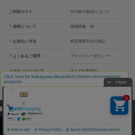
ご利用ガイド
中川政七商店について
└ 送料について
採用情報
└ お支払い方法
特定商取引法の表記
└ よくあるご質問
プライバシーポリシー
└ ポイントについて
法人のお客様の
お問い合わせ
個人のお客様の
お問い合わせ
当サイトでは、当サイト内における閲覧履歴・属性情報などの取得およ
Copyright©2000
-2026
び利便性向上のためにクッキー（Cookie）を使用いたします。詳細に
Nakagawa Masashichi Shoten All Rights Reserved.
関しては「
プライバシーポリシー
」をお読みください。
承諾する