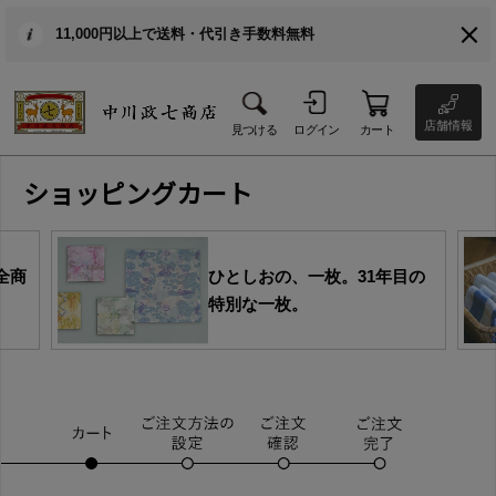
11,000円以上で送料・代引き手数料無料
店舗情報
見つける
ログイン
カート
ショッピングカート
全商
ひとしおの、一枚。31年目の
特別な一枚。