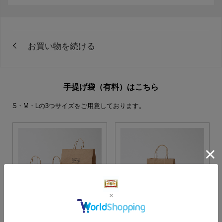
手提げ袋（有料）はこちら
S・M・Lの3つサイズをご用意しております。
S・M・Lサイズより当店に
Sサイズ