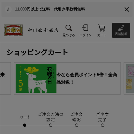
11,000円以上で送料・代引き手数料無料
店舗情報
見つける
ログイン
カート
ショッピングカート
由来
今なら会員ポイント5倍！全商
品対象！