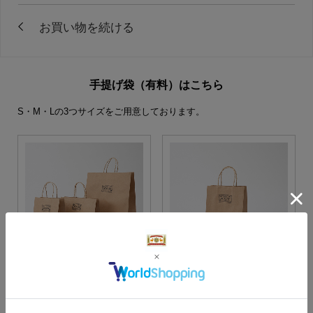
手提げ袋（有料）はこちら
S・M・Lの3つサイズをご用意しております。
S・M・Lサイズより当店に
Sサイズ
お任せ