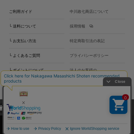
ご利用ガイド
中川政七商店について
└ 送料について
採用情報
└ お支払い方法
特定商取引法の表記
└ よくあるご質問
プライバシーポリシー
└ ポイントについて
法人のお客様の
お問い合わせ
個人のお客様の
お問い合わせ
当サイトでは、当サイト内における閲覧履歴・属性情報などの取得およ
Copyright©2000
-2026
び利便性向上のためにクッキー（Cookie）を使用いたします。詳細に
Nakagawa Masashichi Shoten All Rights Reserved.
関しては「
プライバシーポリシー
」をお読みください。
承諾する