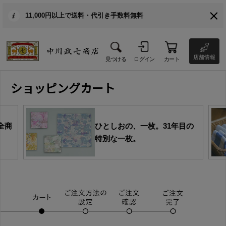
11,000円以上で送料・代引き手数料無料
店舗情報
見つける
ログイン
カート
ショッピングカート
全商
ひとしおの、一枚。31年目の
特別な一枚。