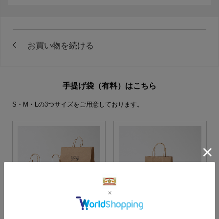
手提げ袋（有料）はこちら
S・M・Lの3つサイズをご用意しております。
S・M・Lサイズより当店に
Sサイズ