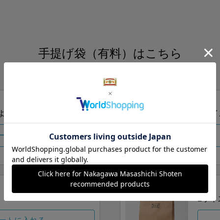
手提げ袋（有料）はこちら
S・M・Lの3つサイズをご用意しております。
ズより当店にお任せ
Sサイ
ートに入れる
Lサイ