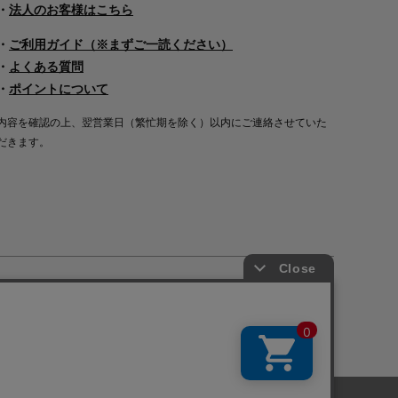
・
法人のお客様はこちら
・
ご利用ガイド（※まずご一読ください）
・
よくある質問
・
ポイントについて
内容を確認の上、翌営業日（繁忙期を除く）以内にご連絡させていた
だきます。
Copyright©2000
-2026
Nakagawa Masashichi Shoten All Rights Reserved.