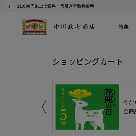
11,000円以上で送料・代引き手数料無料
特集
ショッピングカート
しい、植物由来
今な
。
全商