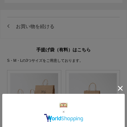
手提げ袋（有料）はこちら
S・M・Lの3つサイズをご用意しております。
S・M・Lサイズより当店に
Sサイズ