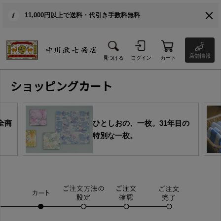
11,000円以上で送料・代引き手数料無料
店舗情報
見つける
ログイン
カート
ショッピングカート
全商
ひとしおの、一枚。31年目の
特別な一枚。