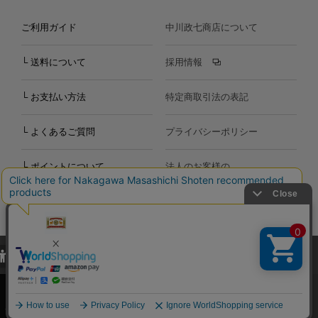
ご利用ガイド
中川政七商店について
└ 送料について
採用情報
└ お支払い方法
特定商取引法の表記
└ よくあるご質問
プライバシーポリシー
└ ポイントについて
法人のお客様の
お問い合わせ
個人のお客様の
お問い合わせ
当サイトでは、当サイト内における閲覧履歴・属性情報などの取得およ
Copyright©2000
-2026
び利便性向上のためにクッキー（Cookie）を使用いたします。詳細に
Nakagawa Masashichi Shoten All Rights Reserved.
関しては「
プライバシーポリシー
」をお読みください。
承諾する