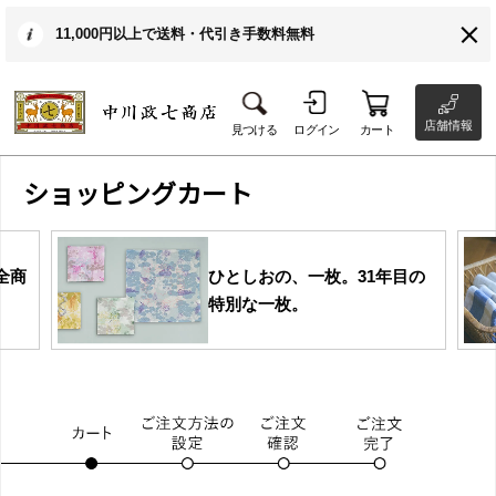
11,000円以上で送料・代引き手数料無料
店舗情報
見つける
ログイン
カート
ショッピングカート
全商
ひとしおの、一枚。31年目の
特別な一枚。