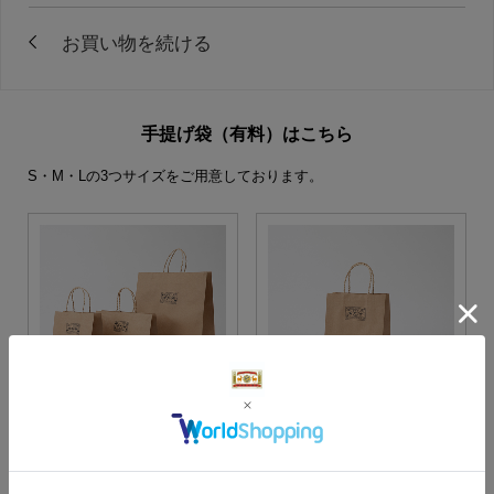
手提げ袋（有料）はこちら
S・M・Lの3つサイズをご用意しております。
S・M・Lサイズより当店に
Sサイズ
お任せ