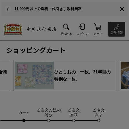
11,000円以上で送料・代引き手数料無料
店舗情報
見つける
ログイン
カート
ショッピングカート
全商
ひとしおの、一枚。31年目の
特別な一枚。