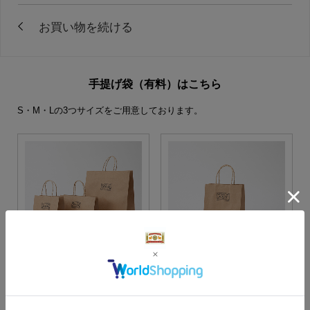
手提げ袋（有料）はこちら
S・M・Lの3つサイズをご用意しております。
S・M・Lサイズより当店に
Sサイズ
お任せ