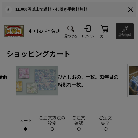
11,000円以上で送料・代引き手数料無料
店舗情報
見つける
ログイン
カート
ショッピングカート
全商
ひとしおの、一枚。31年目の
特別な一枚。