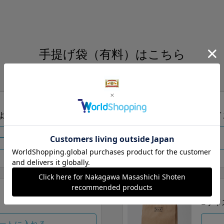
手提げ袋（有料）はこちら
S・M・Lの3つサイズをご用意しております。
ズより当店にお任せ
Sサイ
ートに入れる
Lサイ