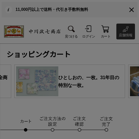
11,000円以上で送料・代引き手数料無料
店舗情報
見つける
ログイン
カート
ショッピングカート
全商
ひとしおの、一枚。31年目の
特別な一枚。