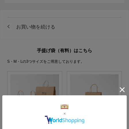
手提げ袋（有料）はこちら
S・M・Lの3つサイズをご用意しております。
S・M・Lサイズより当店に
Sサイズ