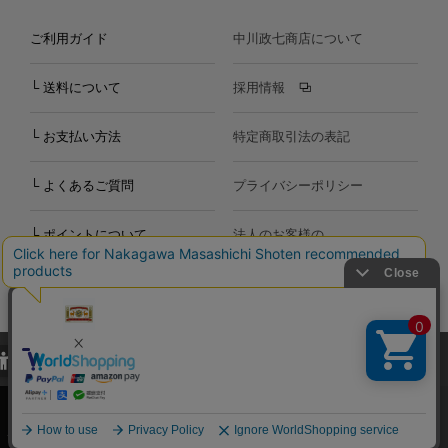
ご利用ガイド
中川政七商店について
└ 送料について
採用情報
└ お支払い方法
特定商取引法の表記
└ よくあるご質問
プライバシーポリシー
└ ポイントについて
法人のお客様の
お問い合わせ
個人のお客様の
お問い合わせ
当サイトでは、当サイト内における閲覧履歴・属性情報などの取得およ
Copyright©2000
-2026
び利便性向上のためにクッキー（Cookie）を使用いたします。詳細に
Nakagawa Masashichi Shoten All Rights Reserved.
関しては「
プライバシーポリシー
」をお読みください。
承諾する