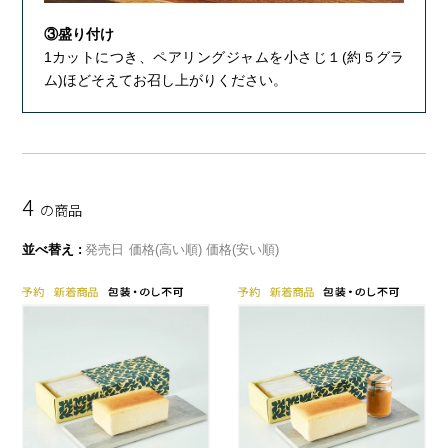
③盛り付け
1カットにつき、ペアリングジャムを小さじ１(約５グラ
ム)ほどそえてお召し上がりください。
4
の商品
並べ替え
発売日
価格(高い順)
価格(安い順)