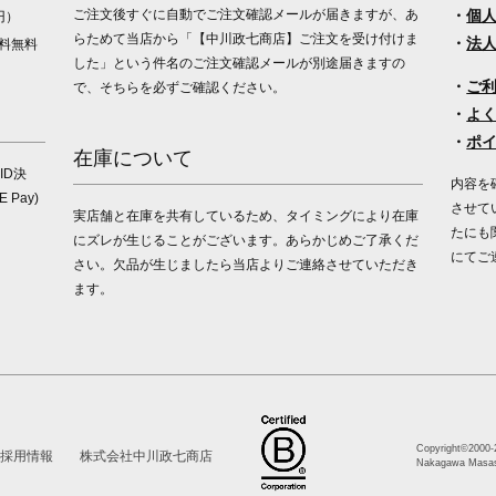
ご注文後すぐに自動でご注文確認メールが届きますが、あ
・
個
円）
らためて当店から「【中川政七商店】ご注文を受け付けま
・
法
料無料
した」という件名のご注文確認メールが別途届きますの
・
ご
で、そちらを必ずご確認ください。
・
よ
・
ポ
在庫について
ID決
内容を
Pay)
させて
実店舗と在庫を共有しているため、タイミングにより在庫
たにも
にズレが生じることがございます。あらかじめご了承くだ
にてご
さい。欠品が生じましたら当店よりご連絡させていただき
ます。
Copyright©2000
-
採用情報
株式会社中川政七商店
Nakagawa Masash