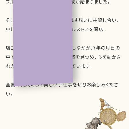
ブルータス』にて
2018年より連載が始まりました。
そしてこのたび、工芸を未来へ残す想いに共鳴し合い、
中川政七商店とともに初のリアルストアを開店。
店主兼バイヤーのPerfume・かしゆかが、
7年の月日の
中で実際に足を運び、その手仕事を見つめ、
心を動かさ
れた「逸品」がこのお店に集まっています。
全国の職人たちの美しい手仕事を
ぜひお楽しみくださ
い。