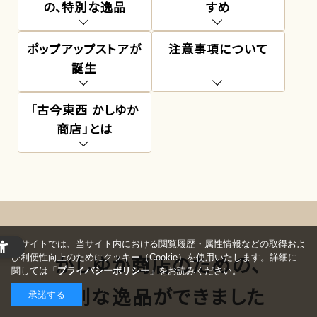
の、特別な逸品
すめ
ポップアップストアが
注意事項について
誕生
「古今東西 かしゆか
商店」とは
当サイトでは、当サイト内における閲覧履歴・属性情報などの取得およ
かしゆか商店のための、
び利便性向上のためにクッキー（Cookie）を使用いたします。詳細に
関しては「
プライバシーポリシー
」をお読みください。
特別な逸品ができました
承諾する