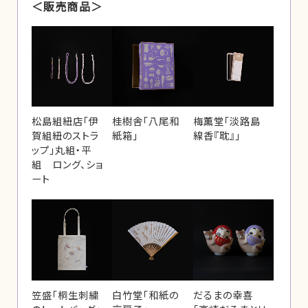
＜販売商品＞
松島組紐店「伊
桂樹舎「八尾和
梅薫堂「淡路島
賀組紐のストラ
紙箱」
線香『耽』」
ップ」丸組・平
組 ロング、ショ
ート
笠盛「桐生刺繍
白竹堂「和紙の
だるまの幸喜