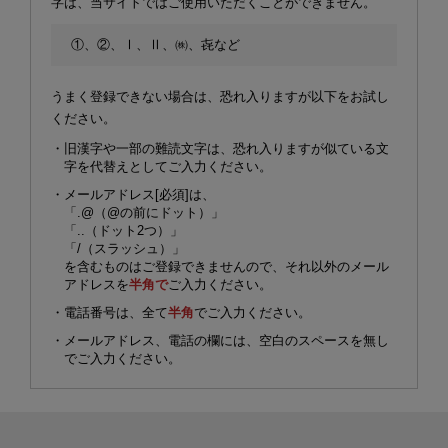
字は、当サイトではご使用いただくことができません。
①、②、Ⅰ、Ⅱ、㈱、㐂など
うまく登録できない場合は、恐れ入りますが以下をお試し
ください。
・旧漢字や一部の難読文字は、恐れ入りますが似ている文
字を代替えとしてご入力ください。
・メールアドレス[必須]は、
「.@（@の前にドット）」
「..（ドット2つ）」
「/（スラッシュ）」
を含むものはご登録できませんので、それ以外のメール
アドレスを
半角で
ご入力ください。
・電話番号は、全て
半角
でご入力ください。
・メールアドレス、電話の欄には、空白のスペースを無し
でご入力ください。