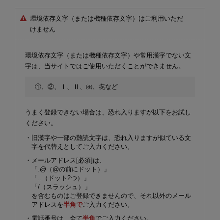
環境依存文字（または機種依存文字）はご利用いただ
けません
環境依存文字（または機種依存文字）や常用漢字でない文
字は、当サイトではご使用いただくことができません。
①、②、Ⅰ、Ⅱ、㈱、㐂など
うまく登録できない場合は、恐れ入りますが以下をお試し
ください。
・旧漢字や一部の難読文字は、恐れ入りますが似ている文
字を代替えとしてご入力ください。
・メールアドレス[必須]は、
「.@（@の前にドット）」
「..（ドット2つ）」
「/（スラッシュ）」
を含むものはご登録できませんので、それ以外のメール
アドレスを
半角で
ご入力ください。
・電話番号は、全て
半角
でご入力ください。