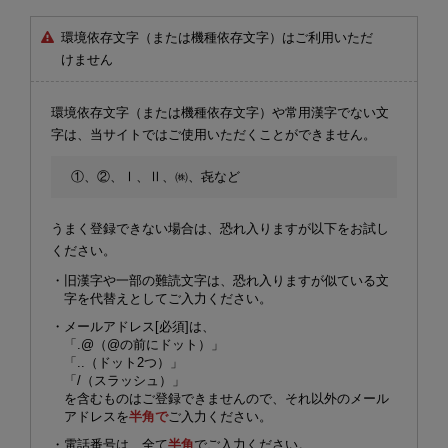
環境依存文字（または機種依存文字）はご利用いただ
けません
環境依存文字（または機種依存文字）や常用漢字でない文
字は、当サイトではご使用いただくことができません。
①、②、Ⅰ、Ⅱ、㈱、㐂など
うまく登録できない場合は、恐れ入りますが以下をお試し
ください。
・旧漢字や一部の難読文字は、恐れ入りますが似ている文
字を代替えとしてご入力ください。
・メールアドレス[必須]は、
「.@（@の前にドット）」
「..（ドット2つ）」
「/（スラッシュ）」
を含むものはご登録できませんので、それ以外のメール
アドレスを
半角で
ご入力ください。
・電話番号は、全て
半角
でご入力ください。