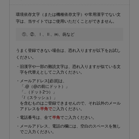
環境依存文字（または機種依存文字）や常用漢字でない文
字は、当サイトではご使用いただくことができません。
①、②、Ⅰ、Ⅱ、㈱、㐂など
うまく登録できない場合は、恐れ入りますが以下をお試し
ください。
・旧漢字や一部の難読文字は、恐れ入りますが似ている文
字を代替えとしてご入力ください。
・メールアドレス[必須]は、
「.@（@の前にドット）」
「..（ドット2つ）」
「/（スラッシュ）」
を含むものはご登録できませんので、それ以外のメール
アドレスを
半角で
ご入力ください。
・電話番号は、全て
半角
でご入力ください。
・メールアドレス、電話の欄には、空白のスペースを無し
でご入力ください。