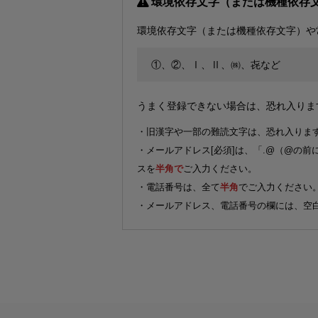
環境依存文字（または機種依存
環境依存文字（または機種依存文字）や
①、②、Ⅰ、Ⅱ、㈱、㐂など
うまく登録できない場合は、恐れ入りま
・旧漢字や一部の難読文字は、恐れ入りま
・メールアドレス[必須]は、「.@（@の
スを
半角で
ご入力ください。
・電話番号は、全て
半角
でご入力ください
・メールアドレス、電話番号の欄には、空