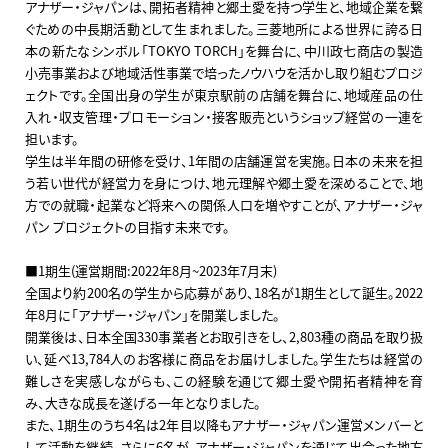
アナザー・ジャパンは、開拓者精神と郷土愛を持つ学生と、地域企業を繋
ぐための中長期活動として生まれました。三菱地所による世界に誇る日
本の新たなシンボル「TOKYO TORCH」を舞台に、中川政七商店の製造
小売事業および地域活性事業で培ったノウハウを活かし取り組むプロジ
ェクトです。全国出身の学生が東京駅前の店舗を舞台に、地域産品の仕
入れ・収支管理・プロモーション・接客販売というショップ経営の一連を
担います。
学生は半年間の研修を受け、1年間の店舗運営を実施。日本の未来を担
う若い世代が経営力を身につけ、地元理解や郷土愛を深めることで、地
方での就職・起業など将来への関係人口を増やすことが、アナザー・ジャ
パン プロジェクトの目指す未来です。
■1期生(運営期間:2022年8月~2023年7月末)
全国より約200名の学生から応募があり、18名が1期生として誕生。2022
年8月に「アナザー・ジャパン」を開業しました。
開業後は、日本全国330事業者とお取引きをし、2,803種の商品を取り扱
い、延べ13,784人のお客様に商品をお届けしました。学生たちは経営の
難しさを実感しながらも、この経験を通じて郷土愛や開拓者精神を育
み、大きな成長を遂げる一年となりました。
また、1期生のうち4名は2年目以降もアナザー・ジャパン運営メンバーと
して活動を継続。さらに6名が、アナザー・ジャパンを通じて出会った地方