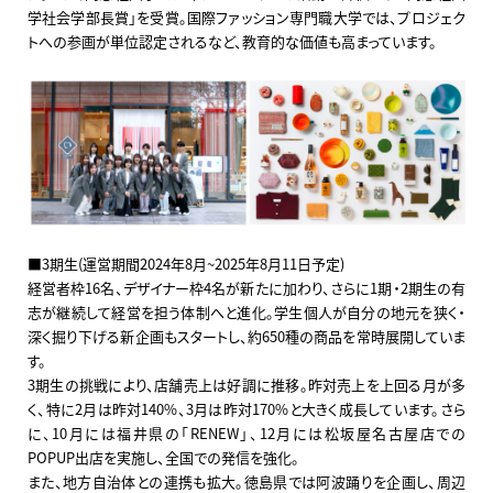
学社会学部長賞」を受賞。国際ファッション専門職大学では、プロジェク
トへの参画が単位認定されるなど、教育的な価値も高まっています。
■3期生(運営期間2024年8月~2025年8月11日予定)
経営者枠16名、デザイナー枠4名が新たに加わり、さらに1期・2期生の有
志が継続して経営を担う体制へと進化。学生個人が自分の地元を狭く・
深く掘り下げる新企画もスタートし、約650種の商品を常時展開していま
す。
3期生の挑戦により、店舗売上は好調に推移。昨対売上を上回る月が多
く、特に2月は昨対140%、3月は昨対170%と大きく成長しています。さら
に、10月には福井県の「RENEW」、12月には松坂屋名古屋店での
POPUP出店を実施し、全国での発信を強化。
また、地方自治体との連携も拡大。徳島県では阿波踊りを企画し、周辺