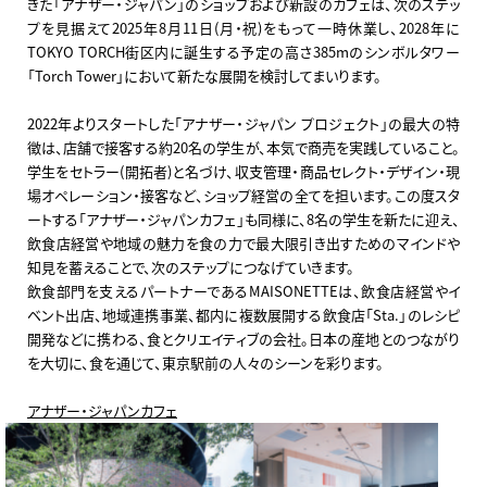
きた「アナザー・ジャパン」のショップおよび新設のカフェは、次のステッ
プを見据えて2025年8月11日(月・祝)をもって一時休業し、2028年に
TOKYO TORCH街区内に誕生する予定の高さ385mのシンボルタワー
「Torch Tower」において新たな展開を検討してまいります。
2022年よりスタートした「アナザー・ジャパン プロジェクト」の最大の特
徴は、店舗で接客する約20名の学生が、本気で商売を実践していること。
学生をセトラー(開拓者)と名づけ、収支管理・商品セレクト・デザイン・現
場オペレーション・接客など、ショップ経営の全てを担います。この度スタ
ートする「アナザー・ジャパンカフェ」も同様に、8名の学生を新たに迎え、
飲食店経営や地域の魅力を食の力で最大限引き出すためのマインドや
知見を蓄えることで、次のステップにつなげていきます。
飲食部門を支えるパートナーであるMAISONETTEは、飲食店経営やイ
ベント出店、地域連携事業、都内に複数展開する飲食店「Sta.」のレシピ
開発などに携わる、食とクリエイティブの会社。日本の産地とのつながり
を大切に、食を通じて、東京駅前の人々のシーンを彩ります。
アナザー・ジャパンカフェ