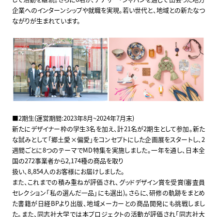
企業へのインターンシップや就職を実現。若い世代と、地域との新たなつ
ながりが生まれています。
■2期生(運営期間:2023年8月~2024年7月末)
新たにデザイナー枠の学生3名を加え、計21名が2期生として参加。新た
な試みとして「郷土愛×偏愛」をコンセプトにした企画展をスタートし、2
週間ごとに8つのテーマでMD特集を実施しました。一年を通し、日本全
国の272事業者から2,174種の商品を取り
扱い、8,854人のお客様にお届けしました。
また、これまでの積み重ねが評価され、グッドデザイン賞を受賞(審査員
セレクション「私の選んだ一品」にも選出)。さらに、研修の軌跡をまとめ
た書籍が日経BPより出版、地域メーカーとの商品開発にも挑戦しまし
た。また、同志社大学では本プロジェクトの活動が評価され「同志社大