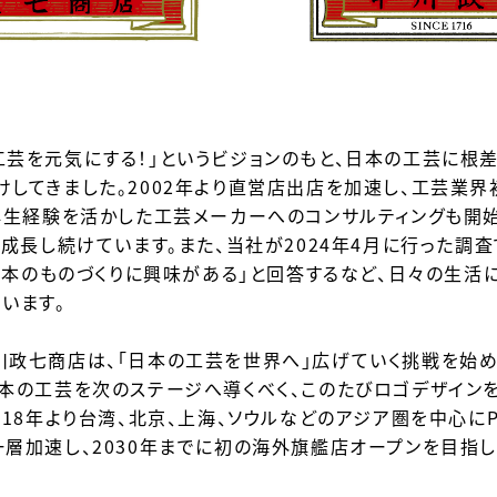
芸を元気にする！」
というビジョンのもと、
日本の工芸に根差
けしてきました。
2002年より直営店出店を加速し、
工芸業界
再生経験を活かした工芸メーカーへのコ
ンサルティングも開始
と成長し続けていま
す。また、当社が2024年4月に行った調査
本のものづくりに興味がある」と回答するなど、
日々の生活
てい
ます。
川政七商店は、「日本の工芸を世界へ」
広げていく挑戦を始め
本の工芸を次のステージへ導くべく、
このたびロゴデザインを
18年より台湾、北京、
上海、ソウルなどのアジア圏を中心にPO
一層加速し、
2030年までに初の海外旗艦店オープンを目指し