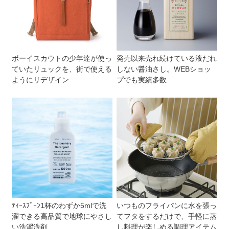
ボーイスカウトの少年達が使っ
発売以来売れ続けている液だれ
ていたリュックを、街で使える
しない醤油さし。WEBショッ
ようにリデザイン
プでも実績多数
ﾃｨｰｽﾌﾟｰﾝ1杯のわずか5mlで洗
いつものフライパンに水を張っ
濯できる高品質で地球にやさし
てフタをするだけで、手軽に蒸
い洗濯洗剤
し料理が楽しめる調理アイテム