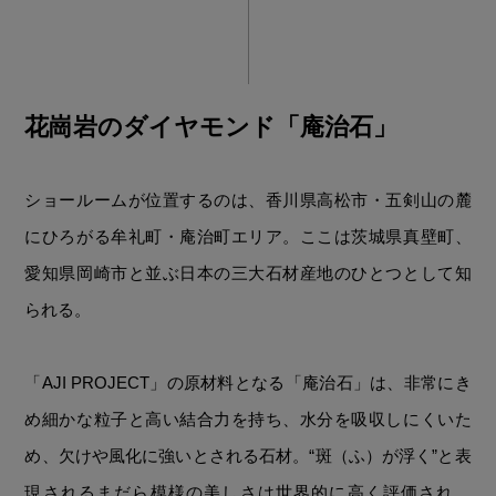
花崗岩のダイヤモンド「庵治石」
ショールームが位置するのは、香川県高松市・五剣山の麓
にひろがる牟礼町・庵治町エリア。ここは茨城県真壁町、
愛知県岡崎市と並ぶ日本の三大石材産地のひとつとして知
られる。
「AJI PROJECT」の原材料となる「庵治石」は、非常にき
め細かな粒子と高い結合力を持ち、水分を吸収しにくいた
め、欠けや風化に強いとされる石材。“斑（ふ）が浮く”と表
現されるまだら模様の美しさは世界的に高く評価され、