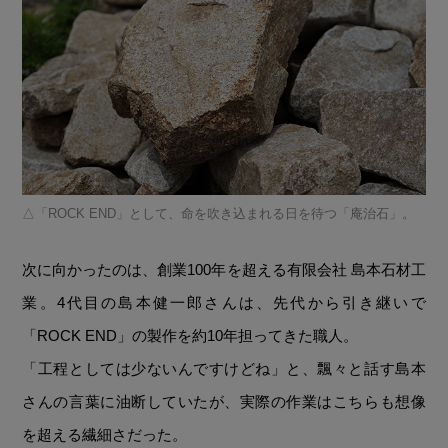
「ROCK END」として、命を吹き込まれる日を待つ「庵治石」。
次に向かったのは、創業100年を超える有限会社 島本石材工
業。4代目の島本健一郎さんは、先代から引き継いで
「ROCK END」の製作を約10年担ってきた職人。
「工程としては少ないんですけどね」と、飄々と話す島本
さんの言葉に油断していたが、実際の作業はこちらも想像
を超える繊細さだった。