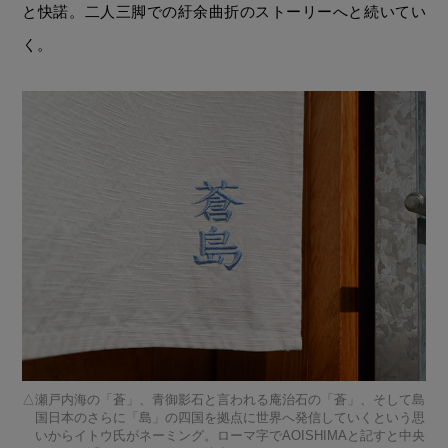
と快諾。二人三脚での紆余曲折のストーリーへと続いてい
く。
瀬戸内海の「蒼」、青御影石と言われる庵治石の「蒼」、そして島
国日本のさらに「島」の四国を拠点に世界へ発信していくという思
いからイトウ氏がネーミング。ローマ字でAOISHIMAと記すと中央