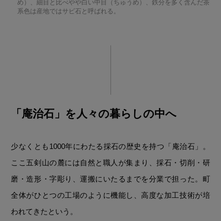
め）、細目と比べやや白い中目（ちゅうめ）、鉄分を多く含んだ茶
系色は産地ではサビ石と呼ばれる。
「庵治石」を人々の暮らしの中へ
少なくとも1000年にわたる採石の歴史を持つ「庵治石」。
ここ五剣山の麓には自然と職人が集まり、採石・切削・研
磨・造形・字彫り、運搬にいたるまでを分業で担った。町
全体がひとつの工場のように機能し、高度な加工技術が培
われてきたという。