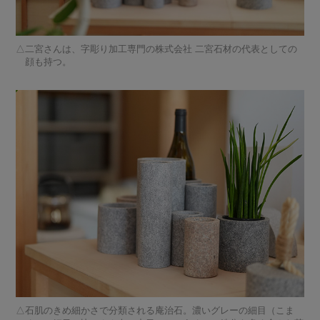
二宮さんは、字彫り加工専門の株式会社 二宮石材の代表としての
顔も持つ。
石肌のきめ細かさで分類される庵治石。濃いグレーの細目（こま