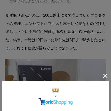
にISHIが浮かぶこだわりに、決意が伺える。
まず取り組んだのは、200点以上にまで増えていたプロダク
トの整理。コンセプトに立ち返り本当に必要なものだけを
残し、さらに不自然に安価な価格も見直し適正価格へ戻し
た。結果、一時は40軒あった取引先は3軒まで減少したとい
う。それでも信念が揺らぐことはなかった。