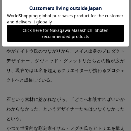
イトウ氏がデザインを手がけた「ROCK END」は、初期から残る
プロダクトのひとつ。
やがてイトウ氏のつながりから、スイス出身のプロダクト
デザイナー、ダヴィッド・グレットリたちとの輪が広が
り、現在では10名を超えるクリエイターが携わるプロジェ
クトへと成長している。
石という素材に惹かれながら、「どこへ相談すればいいか
わからなかった」というデザイナーたちは少なくなかった
という。
かつて世界的な彫刻家イサム・ノグチ氏もアトリエを構え