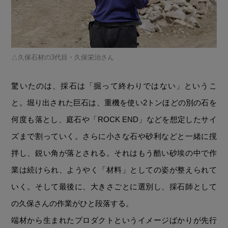
久保石材の3代目・久保栄治さん
驚いたのは、採石は「掘って終わりではない」というこ
と。堀り出された巨石は、重機を使い2トンほどの別の石を
何度も落とし、庭石や「ROCK END」などを想定したサイ
ズまで割っていく。さらに小さな石や砂利などと一緒に撹
拌し、鋭い角が落とされる。それはもう酷い砂埃の中で作
業は続けられ、ようやく「材料」としての姿が整えられて
いく。そして最後に、大きさごとに選別し、採石師として
の久保さんの作業がひと段落する。
端材から生まれたプロダクトというイメージばかりが先行