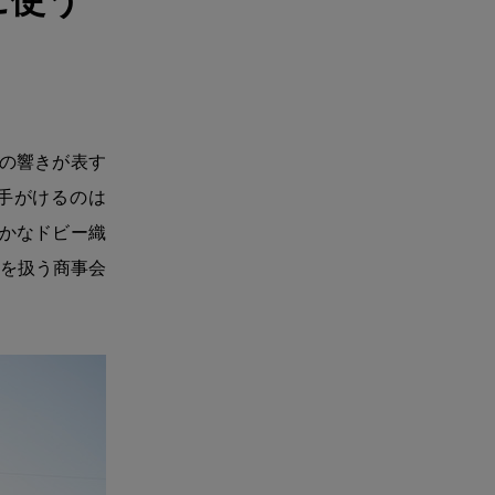
に使う
葉の響きが表す
手がけるのは
豊かなドビー織
を扱う商事会