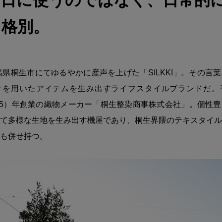
な日に使うのではなく、日常的
う格別。
群馬県桐生市にてゆるやかに産声を上げた「SILKKI」。その言
クを用いたアイテムを生み出すライフスタイルブランドだ。
和25）年創業の織物メーカー「桐生整染商事株式会社」。個性
て多様な生地を生み出す機屋であり、桐生界隈のテキスタイル
も併せ持つ。