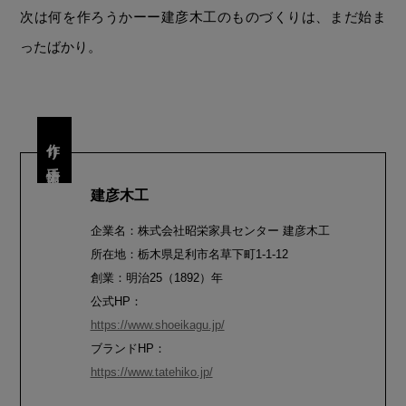
次は何を作ろうかーー建彦木工のものづくりは、まだ始ま
ったばかり。
作り手情報
建彦木工
企業名：株式会社昭栄家具センター 建彦木工
所在地：栃木県足利市名草下町1-1-12
創業：明治25（1892）年
公式HP：
https://www.shoeikagu.jp/
ブランドHP：
https://www.tatehiko.jp/