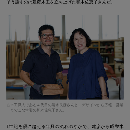
そう話すのは建彦木工を立ち上げた和木佐恵子さんだ。
木工職人である４代目の清水良彦さんと、デザインから広報、営業
までこなす妻の和木佐恵子さん。
1世紀を優に超える年月の流れのなかで、建彦から昭栄木