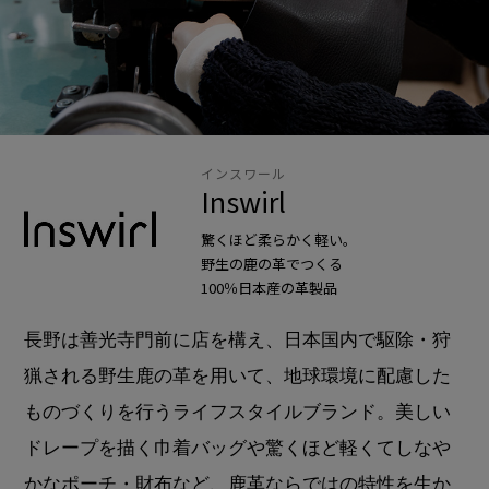
インスワール
Inswirl
驚くほど柔らかく軽い。
野生の鹿の革でつくる
100％日本産の革製品
長野は善光寺門前に店を構え、日本国内で駆除・狩
猟される野生鹿の革を用いて、地球環境に配慮した
ものづくりを行うライフスタイルブランド。美しい
ドレープを描く巾着バッグや驚くほど軽くてしなや
かなポーチ・財布など、鹿革ならではの特性を生か