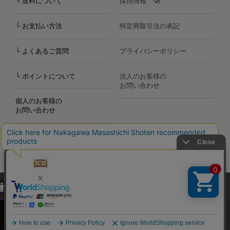
└ 送料について
採用情報
└ お支払い方法
特定商取引法の表記
└ よくあるご質問
プライバシーポリシー
└ ポイントについて
法人のお客様の
お問い合わせ
個人のお客様の
お問い合わせ
当サイトでは、当サイト内における閲覧履歴・属性情報などの取得およ
Copyright©2000
-2026
び利便性向上のためにクッキー（Cookie）を使用いたします。詳細に
Nakagawa Masashichi Shoten All Rights Reserved.
関しては「
プライバシーポリシー
」をお読みください。
承諾する