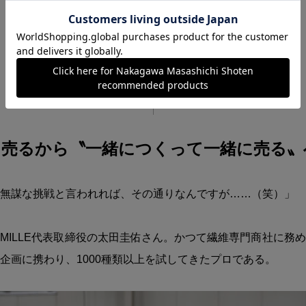
て売るから〝一緒につくって一緒に売る〟
無謀な挑戦と言われれば、その通りなんですが……（笑）」
MILLE代表取締役の太田圭佑さん。かつて繊維専門商社に務
企画に携わり、1000種類以上を試してきたプロである。