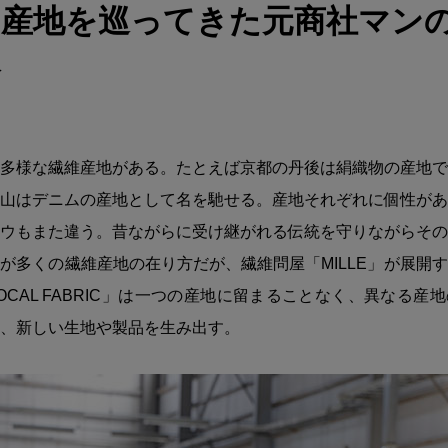
の産地を巡ってきた元商社マン
命
多様な繊維産地がある。たとえば京都の丹後は絹織物の産地で
山はデニムの産地として名を馳せる。産地それぞれに個性があ
ウもまた違う。昔ながらに受け継がれる伝統を守りながらその
が多くの繊維産地の在り方だが、繊維問屋「MILLE」が展開
OCAL FABRIC」は一つの産地に留まることなく、異なる産
、新しい生地や製品を生み出す。