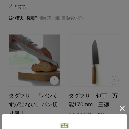
2
の商品
並べ替え
発売日
価格(高い順)
価格(安い順)
タダフサ 「パンく
タダフサ 包丁 万
ずが出ない」パン切
能170mm 三徳
り包丁
14,300円
（税込）
14,850円
4.7
（税込）
（21）