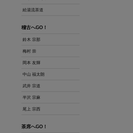
給湯流茶道
稽古へGO！
鈴木 宗那
梅村 崇
岡本 友輝
中山 福太朗
武井 宗道
半沢 宗麻
尾上 宗西
茶席へGO！