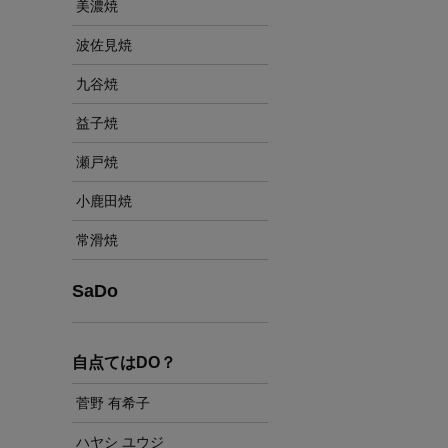
美濃焼
波佐見焼
九谷焼
益子焼
瀬戸焼
小鹿田焼
常滑焼
SaDo
自点てはDO？
菅野 有希子
ハヤシ ユウジ