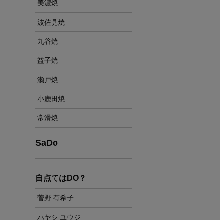
美濃焼
波佐見焼
九谷焼
益子焼
瀬戸焼
小鹿田焼
常滑焼
SaDo
自点てはDO？
菅野 有希子
ハヤシ ユウジ