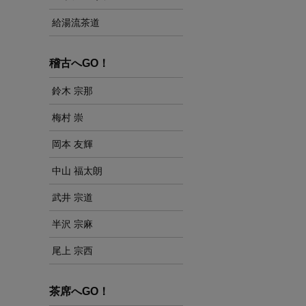
給湯流茶道
稽古へGO！
鈴木 宗那
梅村 崇
岡本 友輝
中山 福太朗
武井 宗道
半沢 宗麻
尾上 宗西
茶席へGO！