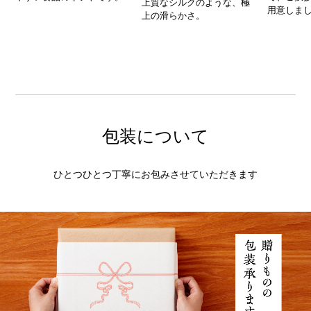
上質なシルクのような、極
用意しま
上の滑らかさ。
包装について
ひとつひとつ丁寧にお包みさせていただきます