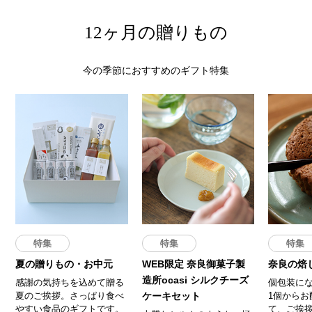
12ヶ月の贈りもの
今の季節におすすめのギフト特集
特集
特集
特集
夏の贈りもの・お中元
WEB限定 奈良御菓子製
奈良の焙
造所ocasi シルクチーズ
感謝の気持ちを込めて贈る
個包装に
夏のご挨拶。さっぱり食べ
ケーキセット
1個からお
やすい食品のギフトです。
て、ご挨