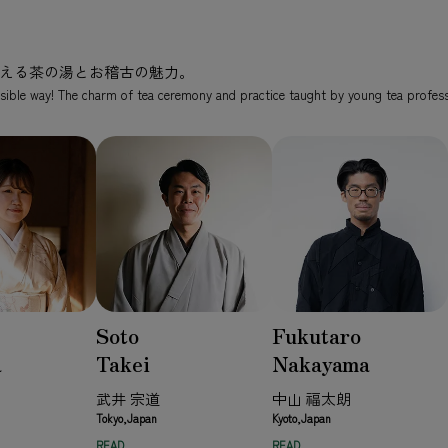
える茶の湯とお稽古の魅力。
sible way! The charm of tea ceremony and practice taught by young tea profess
Soto
Fukutaro
a
Takei
Nakayama
武井 宗道
中山 福太朗
Tokyo,Japan
Kyoto,Japan
READ
READ