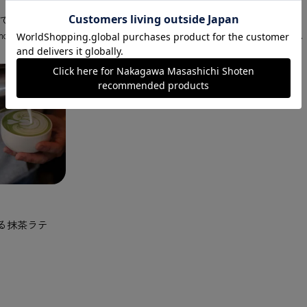
で点てた抹茶を楽しめるお茶席をご紹介。
emony experience where you can casually enjoy matcha whisked with a tea whisk.
る抹茶ラテ