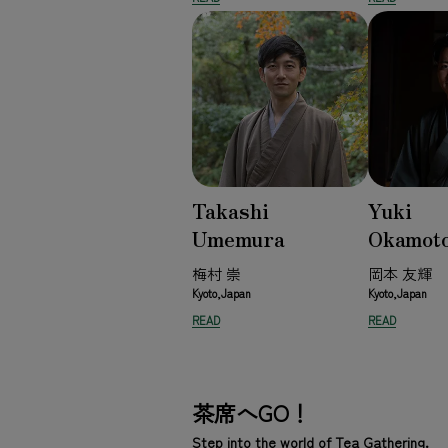
Takashi
Yuki
Umemura
Okamot
梅村 崇
岡本 友輝
Kyoto,Japan
Kyoto,Japan
READ
READ
茶席へGO！
Step into the world of Tea Gathering.