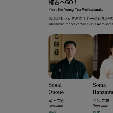
稽古へGO！
Meet the Young Tea Professionals.
茶道がもっと身近に！若手茶道家が教
Introducing the tea ceremony in a more acces
Sosai
Soma
Onoue
Hanzaw
尾上 宗西
半沢 宗麻
Kyoto,Japan
Tokyo,Japan
READ
READ