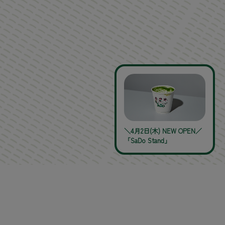
＼4月2日(木) NEW OPEN／
「SaDo Stand」