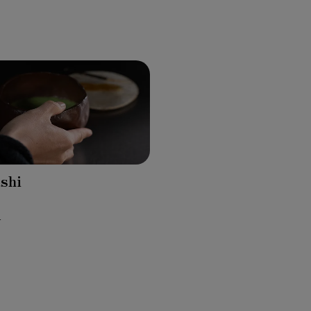
ashi
r