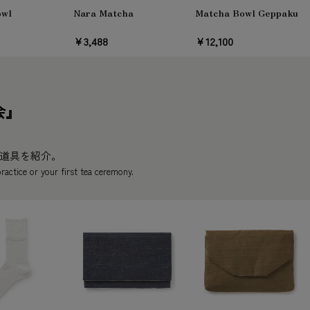
owl
Nara Matcha
Matcha Bowl Geppaku
￥3,488
￥12,100
会』
道具を紹介。
ractice or your first tea ceremony.