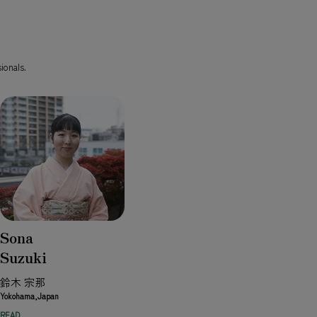
ionals.
Sona
Suzuki
鈴木 宗那
Yokohama,Japan
READ