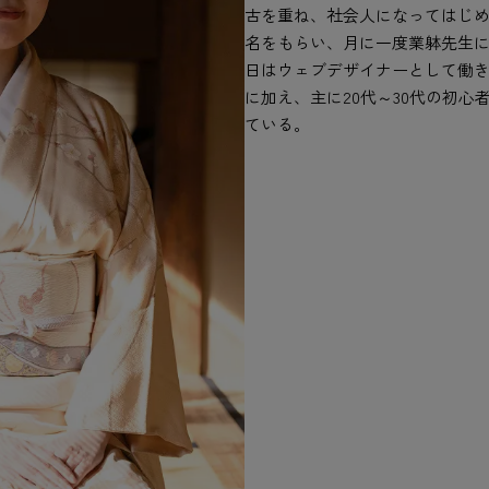
古を重ね、社会人になってはじ
名をもらい、月に一度業躰先生に
日はウェブデザイナーとして働
に加え、主に20代～30代の初
ている。