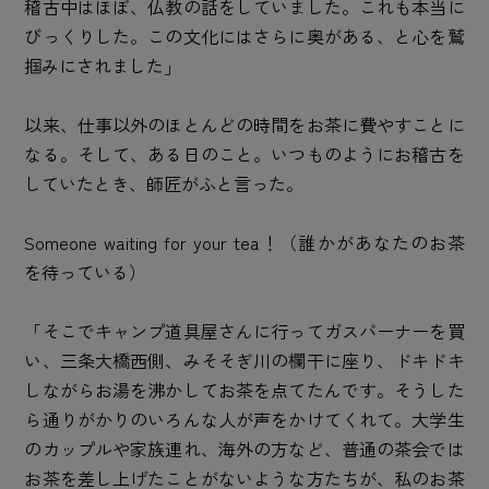
稽古中はほぼ、仏教の話をしていました。これも本当に
びっくりした。この文化にはさらに奥がある、と心を鷲
掴みにされました」
以来、仕事以外のほとんどの時間をお茶に費やすことに
なる。そして、ある日のこと。いつものようにお稽古を
していたとき、師匠がふと言った。
Someone waiting for your tea！（誰かがあなたのお茶
を待っている）
「そこでキャンプ道具屋さんに行ってガスバーナーを買
い、三条大橋西側、みそそぎ川の欄干に座り、ドキドキ
しながらお湯を沸かしてお茶を点てたんです。そうした
ら通りがかりのいろんな人が声をかけてくれて。大学生
のカップルや家族連れ、海外の方など、普通の茶会では
お茶を差し上げたことがないような方たちが、私のお茶