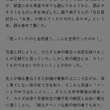
が、部室にある茶道の本でも読んでみようかと、読みや
すそうなものに手を伸ばした。森下典子さんの『日日是
好日―「お茶」が教えてくれた15のしあわせ』という
本。読み進めて驚いた。
「思っていたのと全然違う。こんな世界だったのか！」
弓道と同じように、ひたすら体の稽古＝点前を続けるこ
とが正解だと思っていた。しかし茶の稽古とは、そうい
うものではないのだということが分かった。
先人が積み重ねてきた知識や要素の上にこそ広がる、深
く果てしない茶の在り方を知り、そこから茶道に「ドー
ンとのめり込むことに」。さらに大学卒業後は縁あっ
て、カナダ出身で京都在住の裏千家の師匠と出会い稽古
に通うことに。「彼はチベット仏教の修行者でもあり、