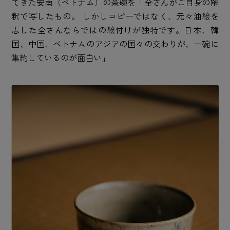
てきた安南（ベトナム）の茶碗を「全さんがご自身の解
釈で写したもの。 しかしコピーではなく、元々油絵を
志した全さんならではの絵付けが独特です。日本、韓
国、中国、ベトナムのアジアの国々の交わりが、一碗に
集約しているのが面白い」