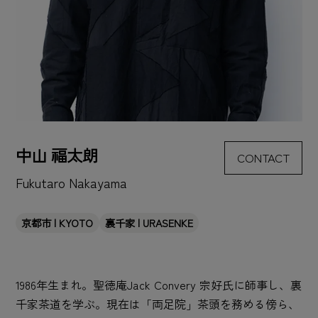
中山 福太朗
CONTACT
Fukutaro Nakayama
京都市 | KYOTO
裏千家 | URASENKE
1986年生まれ。聖徳庵Jack Convery 宗好氏に師事し、裏
千家茶道を学ぶ。現在は「両足院」茶頭を務める傍ら、