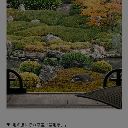
池の脇に佇む茶室「臨池亭」。