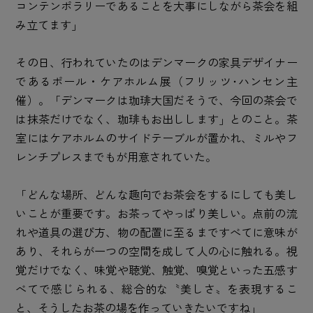
コンテンポラリーであることを大事にしながら茶会を組
み立てます」
その日、行われていたのはデンマークの家具デザイナー
であるポール・ケアホルム展（フリッツ･ハンセン主
催）。「デンマークは珈琲大国だそうで、今回の茶会で
は抹茶だけでなく、珈琲もお出しします」とのこと。茶
室にはケアホルムのサイドテーブルが置かれ、ミルやフ
レンチプレスまでもが用意されていた。
「どんな場所、どんな趣向でお茶会をするにしても美し
いことが重要です。お茶ってやっぱり美しい。点前の流
れや道具の選び方、物の配置に至るまですべてに意味が
あり、それらが一つの空間を成して人の心に触れる。視
覚だけでなく、味覚や聴覚、触覚、嗅覚といった五感す
べてで感じられる、総合的な〝美しさ〟を表現するこ
と、そうしたお茶の場を作っていきたいですね」