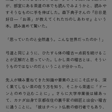
が、部室にある茶道の本でも読んでみようかと、読みや
すそうなものに手を伸ばした。森下典子さんの『日日是
好日―「お茶」が教えてくれた15のしあわせ』という
本。読み進めて驚いた。
「思っていたのと全然違う。こんな世界だったのか！」
弓道と同じように、ひたすら体の稽古＝点前を続けるこ
とが正解だと思っていた。しかし茶の稽古とは、そうい
うものではないのだということが分かった。
先人が積み重ねてきた知識や要素の上にこそ広がる、深
く果てしない茶の在り方を知り、そこから茶道に「ドー
ンとのめり込むことに」。さらに大学卒業後は縁あっ
て、カナダ出身で京都在住の裏千家の師匠と出会い稽古
に通うことに。「彼はチベット仏教の修行者でもあり、