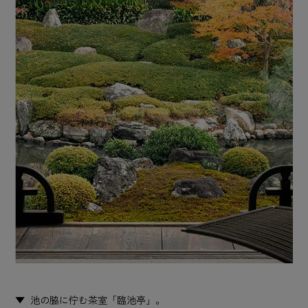
池の脇に佇む茶室「臨池亭」。