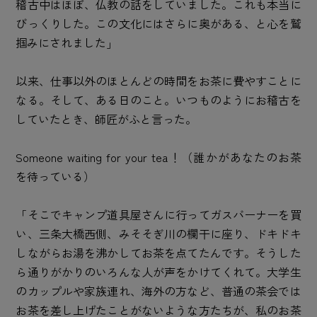
稽古中はほぼ、仏教の話をしていました。これも本当に
びっくりした。この文化にはさらに奥がある、と心を鷲
掴みにされました」
以来、仕事以外のほとんどの時間をお茶に費やすことに
なる。そして、ある日のこと。いつものようにお稽古を
していたとき、師匠がふと言った。
Someone waiting for your tea！（誰かがあなたのお茶
を待っている）
「そこでキャンプ道具屋さんに行ってガスバーナーを買
い、三条大橋西側、みそそぎ川の欄干に座り、ドキドキ
しながらお湯を沸かしてお茶を点てたんです。そうした
ら通りがかりのいろんな人が声をかけてくれて。大学生
のカップルや家族連れ、海外の方など、普通の茶会では
お茶を差し上げたことがないような方たちが、私のお茶