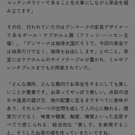
コンテンポラリーであることを大事にしながら茶会を組
み立てます」
その日、行われていたのはデンマークの家具デザイナー
であるポール・ケアホルム展（フリッツ･ハンセン主
催）。「デンマークは珈琲大国だそうで、今回の茶会で
は抹茶だけでなく、珈琲もお出しします」とのこと。茶
室にはケアホルムのサイドテーブルが置かれ、ミルやフ
レンチプレスまでもが用意されていた。
「どんな場所、どんな趣向でお茶会をするにしても美し
いことが重要です。お茶ってやっぱり美しい。点前の流
れや道具の選び方、物の配置に至るまですべてに意味が
あり、それらが一つの空間を成して人の心に触れる。視
覚だけでなく、味覚や聴覚、触覚、嗅覚といった五感す
べてで感じられる、総合的な〝美しさ〟を表現するこ
と、そうしたお茶の場を作っていきたいですね」