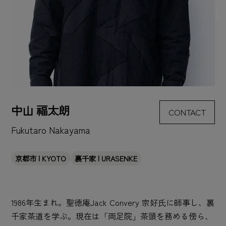
中山 福太朗
CONTACT
Fukutaro Nakayama
京都市 | KYOTO
裏千家 | URASENKE
1986年生まれ。聖徳庵Jack Convery 宗好氏に師事し、裏
千家茶道を学ぶ。現在は「両足院」茶頭を務める傍ら、