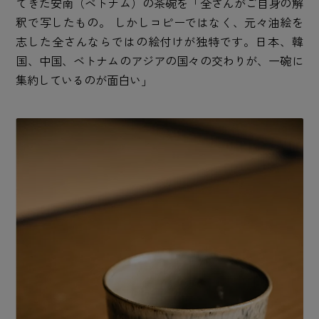
てきた安南（ベトナム）の茶碗を「全さんがご自身の解
釈で写したもの。 しかしコピーではなく、元々油絵を
志した全さんならではの絵付けが独特です。日本、韓
国、中国、ベトナムのアジアの国々の交わりが、一碗に
集約しているのが面白い」