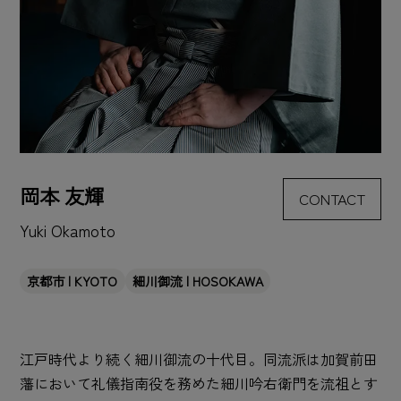
岡本 友輝
CONTACT
Yuki Okamoto
京都市 | KYOTO
細川御流 | HOSOKAWA
江戸時代より続く細川御流の十代目。同流派は加賀前田
藩において礼儀指南役を務めた細川吟右衛門を流祖とす