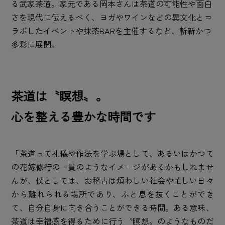
る武家茶道。家元である岡本さんは茶道の可能性や面白
さを現代に伝えるべく、ヨガやワインなどの異文化とコ
ラボしたイベントや抹茶BARを主催するなど、斬新かつ
多彩に展開。
茶道は〝瞑想〟。
心を整える豊かな時間です
「茶道って礼儀や作法を学ぶ場として、あるいはかつて
の花嫁修行の一貫のようなイメージがあるかもしれませ
んが、僕としては、お稽古は煩わしい社会や忙しい日々
から離れられる場所であり、ふと息を抜くことができ
て、自分自身に向き合うことができる時間。ある意味、
茶道は幸福感を得るために行う〝瞑想〟のようなものだ