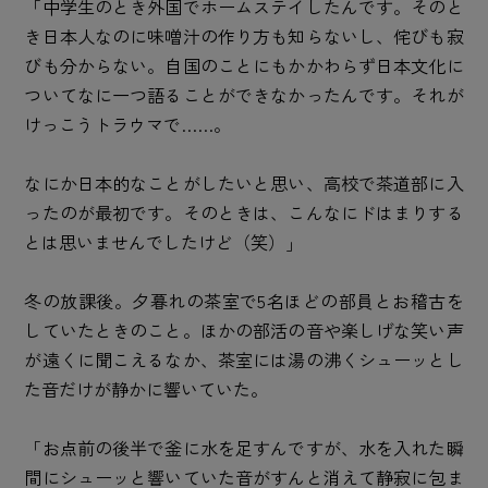
「中学生のとき外国でホームステイしたんです。そのと
き日本人なのに味噌汁の作り方も知らないし、侘びも寂
びも分からない。自国のことにもかかわらず日本文化に
ついてなに一つ語ることができなかったんです。それが
けっこうトラウマで……。
なにか日本的なことがしたいと思い、高校で茶道部に入
ったのが最初です。そのときは、こんなにドはまりする
とは思いませんでしたけど（笑）」
冬の放課後。夕暮れの茶室で5名ほどの部員とお稽古を
していたときのこと。ほかの部活の音や楽しげな笑い声
が遠くに聞こえるなか、茶室には湯の沸くシューッとし
た音だけが静かに響いていた。
「お点前の後半で釜に水を足すんですが、水を入れた瞬
間にシューッと響いていた音がすんと消えて静寂に包ま