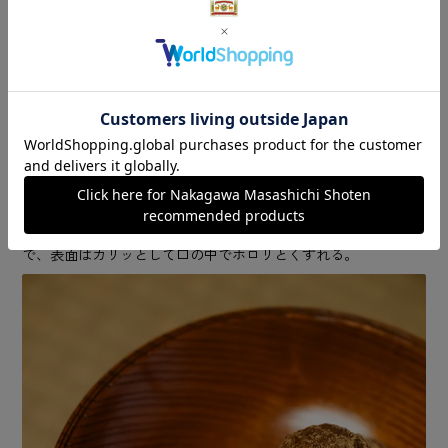
主になることも少なくありません。
「なかでも私がはまっているのは茶懐石料理を作るこ
と。飯と汁、向付にはじまり、煮物椀、焼物などへと続
きますが、頭の中で整理しながら段取りよく提供できた
ときは本当に嬉しくて。昔は味噌汁一つ作れなかったん
ですけどね……（笑）」
その日の菓子は御倉屋の名物〝旅奴〟。黒糖を絡めた焼菓子
で、表面はカリッとして口の中でホロリとくずれる。