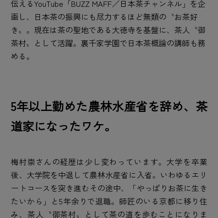
伝えるYouTube「BUZZ MAFF／日本茶チャンネル」を企
画し、日本茶の振興にも尽力するほど無類の〝お茶好
き〟。現在は茶の聖地である大徳寺を基盤に、茶人〝御
茶村〟として活躍。裏千家学園で日本茶概論の講師も務
める。
5年以上勤めた農林水産省を辞め、茶
道家になったワケ。
梅村崇さんの経歴は少し変わっています。大学を卒業
後、大学院を中退して農林水産省に入省。いわゆるエリ
ートコースを突き進むその途中、「やっぱりお茶に生き
たいから」と5年余りで退職。師匠のいる京都に移り住
み、茶人〝御茶村〟として茶の道を歩むことになりま