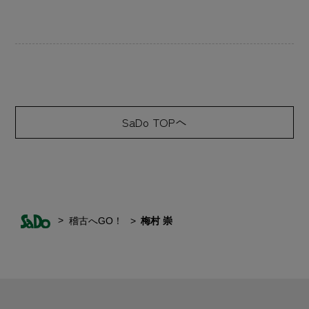
SaDo TOPへ
稽古へGO！
梅村 崇