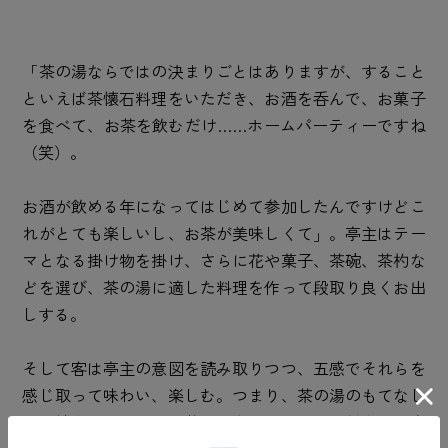
「茶の湯ならではの決まりごとはありますが、すること
といえば茶懐石料理をいただき、お酒を呑んで、お菓子
を食べて、お茶を飲むだけ……ホームパーティーですね
（笑）。
お酒が飲める年になってはじめて参加したんですけどこ
れがとても楽しいし、お茶が美味しくて」。亭主はテー
マとなる掛け物を掛け、さらに花や菓子、茶碗、茶杓な
どを選び、茶の湯に適した料理を作って段取り良くお出
しする。
そして客は亭主の意図を読み取りつつ、五感でそれらを
感じ取って味わい、楽しむ。つまり、茶の湯のもてなし
が凝縮されているのが茶事であり、今では梅村さんが亭